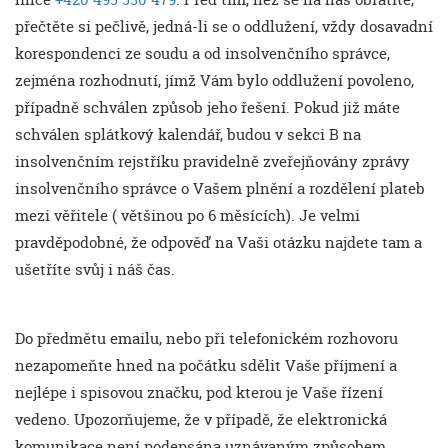
přečtěte si pečlivě, jedná-li se o oddlužení, vždy dosavadní
korespondenci ze soudu a od insolvenčního správce,
zejména rozhodnutí, jímž Vám bylo oddlužení povoleno,
případně schválen způsob jeho řešení. Pokud již máte
schválen splátkový kalendář, budou v sekci B na
insolvenčním rejstříku pravidelně zveřejňovány zprávy
insolvenčního správce o Vašem plnění a rozdělení plateb
mezi věřitele ( většinou po 6 měsících). Je velmi
pravděpodobné, že odpověď na Vaši otázku najdete tam a
ušetříte svůj i náš čas.
Do předmětu emailu, nebo při telefonickém rozhovoru
nezapomeňte hned na počátku sdělit Vaše příjmení a
nejlépe i spisovou značku, pod kterou je Vaše řízení
vedeno. Upozorňujeme, že v případě, že elektronická
komunikace není podepsána uznávaným způsobem