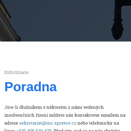
Informace
Poradna
Jste-li dlužníkem v některém z námi vedených
insolvenčních řízení můžete nás kontaktovat emailem na
adrese
sekretariat@ins-spravce.cz
nebo telefonicky na
lince
+420 495 530 479
. Před tím, než se na nás obrátíte,